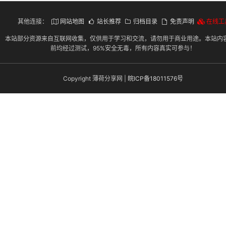
其他连接：
网站地图
站长推荐
归档目录
免责声明
在线工
本站部分资源来自互联网收集，仅供用于学习和交流，请勿用于商业用途。本站内
前均经过测试，95%安全无毒，所有内容真实可参与！
Copyright 薄荷分享网 |
皖ICP备18011576号