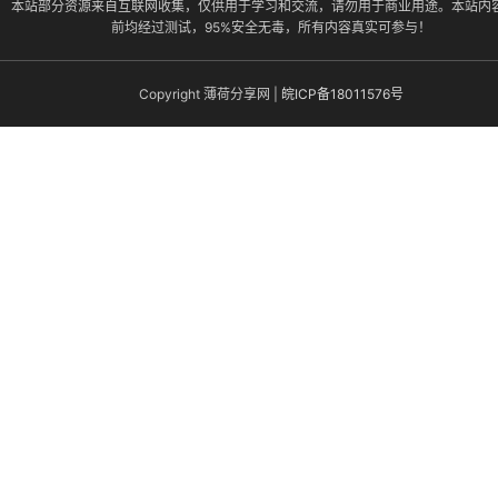
本站部分资源来自互联网收集，仅供用于学习和交流，请勿用于商业用途。本站内
前均经过测试，95%安全无毒，所有内容真实可参与！
Copyright 薄荷分享网 |
皖ICP备18011576号