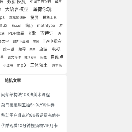
数据恢复
微信
中国工商银行
解压
大语言模型
薄荷你玩
频
ps
投屏
摸鱼工具
游戏加速器
inux
mathtype
Excel
简历
游
古诗词
K歌
PDF编辑
加速
语
TV/电视盒
转文字
B站下载器
美团
电视
子
旅游
跳一跳
编程
画画
自动点
播
论文写作
头像
转场素材
击
mp3
三体领土
薅羊毛
小红书
随机文章
间架结构法108法美术课程
菜鸟裹裹周五抽5~9折寄件券
移动用户准点抢86折话费充值券
优酷观看10分钟视频领VIP月卡