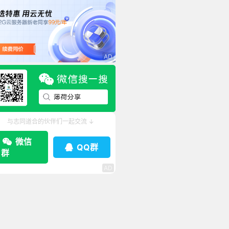
与志同道合的伙伴们一起交流 ↓
微信
QQ群
群