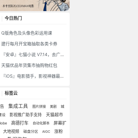
今日热门
Q版角色及头像色彩运用课
建行每月开宝箱抽取各类卡券
『安卓』七猫小说 V7.14，去广告VIP会员版
天猫优品年货集市抽购物红包
『iOS』电影猎手，影视神器最新伪装上架苹果商店
标签云
集成工具
公告
图片拼接
美剧
城
影视推广助手支持
天猫超市
建设
高德打车
屏幕扩
dobe
自动化脚本
展
大地视频
涨粉
磁盘分区
AIGC