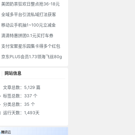
美团奶茶狂欢日整点抢36-18元
全域多平台引流私域打法获客
移动云手机抽1~100元立减金
滴滴特惠拼团0.1元买打车券
支付宝聚星乐园集卡得多个红包
京东PLUS会员1.73领海飞丝80g
网站信息
文章总数：5,129 篇
标签总数：337 个
分类总数：35 个
运行天数：1,493天