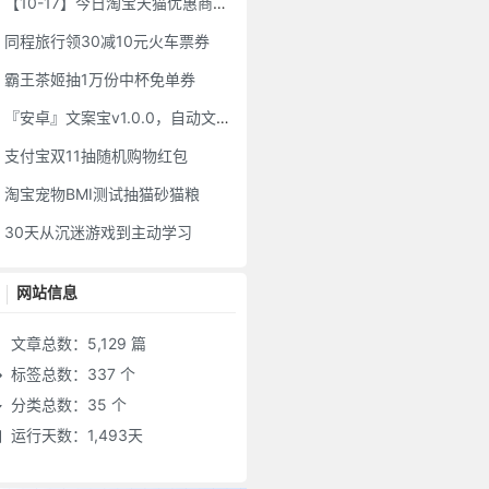
【10-17】今日淘宝天猫优惠商品整理
同程旅行领30减10元火车票券
霸王茶姬抽1万份中杯免单券
『安卓』文案宝v1.0.0，自动文案创作
支付宝双11抽随机购物红包
淘宝宠物BMI测试抽猫砂猫粮
30天从沉迷游戏到主动学习
网站信息
文章总数：5,129 篇
标签总数：337 个
分类总数：35 个
运行天数：1,493天