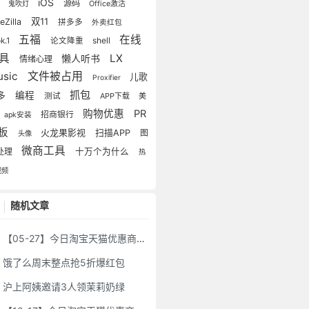
示
iOS
源码
鬼吹灯
Office激活
双11
leZilla
拼多多
外卖红包
五福
在线
shell
k.1
论文降重
工具
LX
懒人听书
情绪心理
usic
文件被占用
儿歌
Proxifier
抓包
编程
多
测试
APP下载
美
购物优惠
PR
招商银行
apk安装
板
火龙果影视
扫描APP
图
头像
微商工具
处理
十万个为什么
热
视频
随机文章
【05-27】今日淘宝天猫优惠商品整理
饿了么周末整点抢5折爆红包
沪上阿姨邀请3人领茉莉奶绿