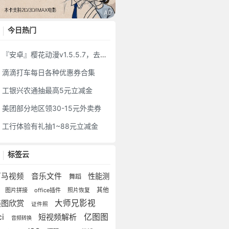
今日热门
『安卓』樱花动漫v1.5.5.7，去广告版
滴滴打车每日各种优惠券合集
工银兴农通抽最高5元立减金
美团部分地区领30-15元外卖券
工行体验有礼抽1~88元立减金
标签云
河马视频
音乐文件
性能测
舞蹈
试
其他
图片拼接
office插件
照片恢复
美图欣赏
大师兄影视
证件照
ci
短视频解析
亿图图
音频转换