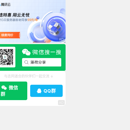
与志同道合的伙伴们一起交流 ↓
微信
QQ群
群