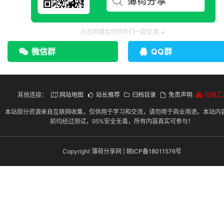
与志同道合的伙伴们一起交流 ↓
微信群
QQ群
其他连接：
网站地图
站长推荐
归档目录
免责声明
在线工
本站部分资源来自互联网收集，仅供用于学习和交流，请勿用于商业用途。本站内
前均经过测试，95%安全无毒，所有内容真实可参与！
Copyright 薄荷分享网 |
皖ICP备18011576号