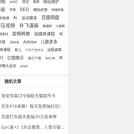
编程
测试
网站维护
AIGC
录屏
漫画
SEO
字体
模拟经营
哔哩哔哩
百度网盘
Ai
运动健身
视直播
解压视频
扑飞漫画
数据库
斗兽棋
音频转换
自媒体课程
线
频素材
Java
Adobe
儿歌多多
点餐
商课程
远程桌面
育儿
十万个为什么
亿图图示
出行
哔
AnLink
磁力下载
哔哩大会员
shell
随机文章
淘宝惊喜口令抽取天猫超市卡
京东618来袭！每天免费抽红包！
百度打车敲木鱼抽30元免单券
Epic喜+2《杀出重围：人类分裂》《桥》