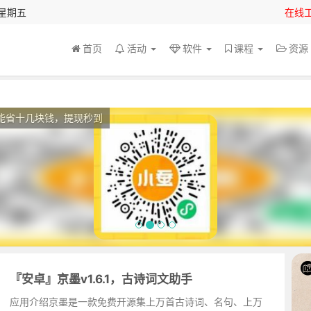
 星期五
在线
首页
活动
软件
课程
资
能省十几块钱，提现秒到
『安卓』京墨v1.6.1，古诗词文助手
应用介绍京墨是一款免费开源集上万首古诗词、名句、上万