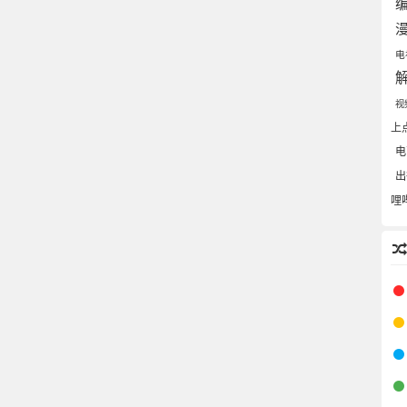
电
视
上
电
哩