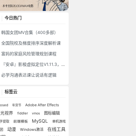
今日热门
韩国女团MV合集（400多部）
全国院校及梯度排序深度解析课
富妈的家庭风险管理规划课程
『安卓』影梭虚拟定位V1.11.3，最新开源免费版
必学沟通表达课让说话有逻辑
标签云
Adobe After Effects
posed
年货节
极光视界
图标编辑
fiddler
vmos
MySQL
字提取
前端模板
单机游戏
动漫
在线工具
Windows激活
美团