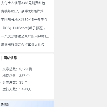
支付宝农信领3.88元消费红包
肯德基62.7元到手3大桶炸鸡
美团部分地区领30-15元外卖券
『iOS』PullScore(瓜子影视)，影视神器伪装上架苹果商店
一汽大众捷达公众号新用户领1元微信红包
滴滴出行领联合打车券大礼包
网站信息
文章总数：5,129 篇
标签总数：337 个
分类总数：35 个
运行天数：1,493天