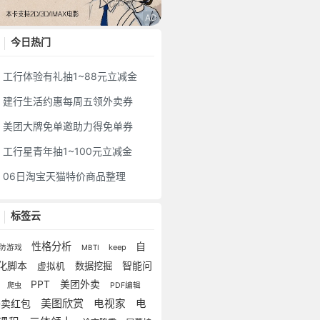
今日热门
工行体验有礼抽1~88元立减金
建行生活约惠每周五领外卖券
美团大牌免单邀助力得免单券
工行星青年抽1~100元立减金
06日淘宝天猫特价商品整理
标签云
性格分析
自
keep
防游戏
MBTI
化脚本
智能问
数据挖掘
虚拟机
答
美团外卖
PPT
爬虫
PDF编辑
美图欣赏
外卖红包
电视家
电