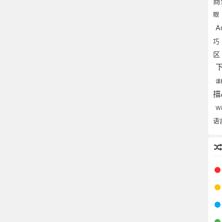
商
眼
A
巧
课
描
W
语