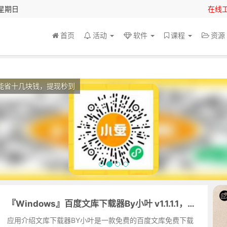
 星期日
在线
首页
活动
软件
课程
资
能省十几块钱，提现秒到
『Windows』百度文库下载器By小叶 v1.1.1.1，屏蔽更新版
应用介绍文库下载器BY小叶是一款免费的百度文库免费下载