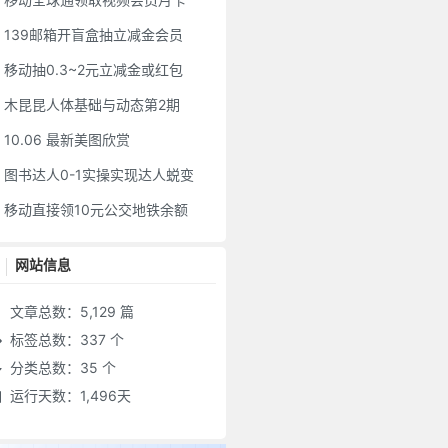
139邮箱开盲盒抽立减金会员
移动抽0.3~2元立减金或红包
木昆昆人体基础与动态第2期
10.06 最新美图欣赏
图书达人0-1实操实现达人蜕变
移动直接领10元公交地铁余额
网站信息
文章总数：5,129 篇
标签总数：337 个
分类总数：35 个
运行天数：1,496天