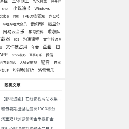
课程
三体领土
论文降重
屏幕护
小说追书
Windows
shell
dobe
TVBOX影视源
办公技
阿衰
磁盘分
音频转换
哔哩哔哩大会员
区
网易云音乐
啦啦队
学习资料
下载器
沟通课程
文字转语音
iOS
画画
扫
文件被占用
年会
程
APP
微信
office技巧
百事可乐
配音
大师兄影视
自然
iFi万能钥匙
短视频解析
洛雪音乐
言处理
随机文章
【影视追剧】在线影视网站收集整理
和包暑期出游抽最高1000积分
淘宝双11浏览领淘金币抵扣金
移动全球通领取视频会员月卡