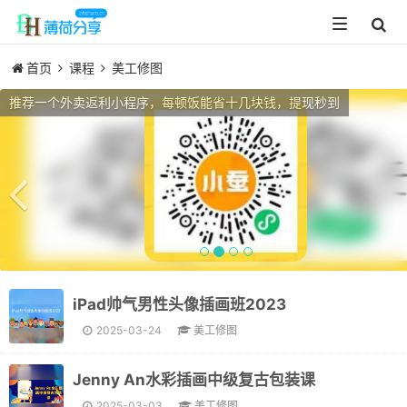
Toggle
navigation
首页
课程
美工修图
Previous
推荐一个外卖返利小程序，每顿饭能省十几块钱，提现秒到
iPad帅气男性头像插画班2023
2025-03-24
美工修图
Jenny An水彩插画中级复古包装课
2025-03-03
美工修图