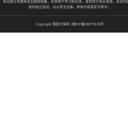
本站部分资源来自互联网收集，仅供用于学习和交流，请勿用于商业用途。本站内
前均经过测试，95%安全无毒，所有内容真实可参与！
Copyright 薄荷分享网 |
皖ICP备18011576号