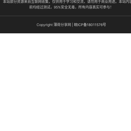
本站部分资源来自互联网收集，仅供用于学习和交流，请勿用于商业用途。本站内
前均经过测试，95%安全无毒，所有内容真实可参与！
Copyright 薄荷分享网 |
皖ICP备18011576号