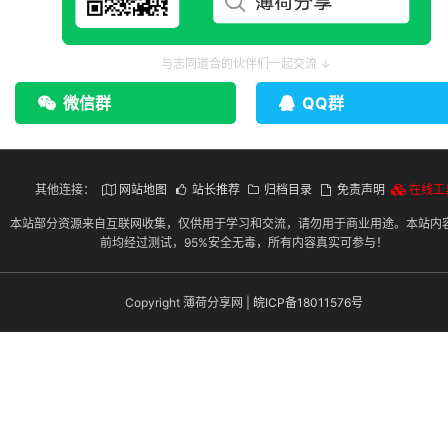
与志同道合的伙伴们一起交流 ↓
微信群
QQ群
其他连接：
网站地图
站长推荐
归档目录
免责声明
在线工
本站部分资源来自互联网收集，仅供用于学习和交流，请勿用于商业用途。本站内
前均经过测试，95%安全无毒，所有内容真实可参与！
Copyright 薄荷分享网 |
皖ICP备18011576号