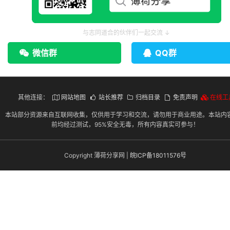
与志同道合的伙伴们一起交流 ↓
微信群
QQ群
其他连接：
网站地图
站长推荐
归档目录
免责声明
在线工
本站部分资源来自互联网收集，仅供用于学习和交流，请勿用于商业用途。本站内
前均经过测试，95%安全无毒，所有内容真实可参与！
Copyright 薄荷分享网 |
皖ICP备18011576号