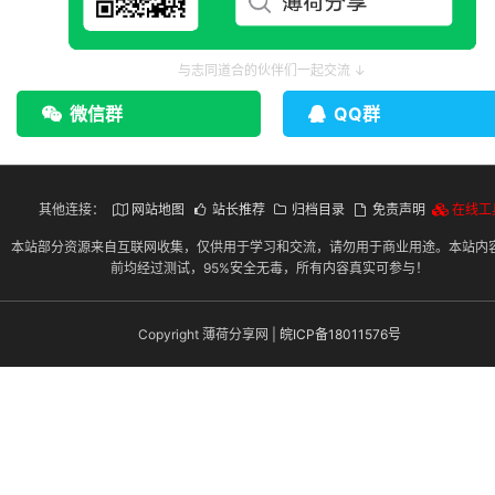
与志同道合的伙伴们一起交流 ↓
微信群
QQ群
其他连接：
网站地图
站长推荐
归档目录
免责声明
在线工
本站部分资源来自互联网收集，仅供用于学习和交流，请勿用于商业用途。本站内
前均经过测试，95%安全无毒，所有内容真实可参与！
Copyright 薄荷分享网 |
皖ICP备18011576号