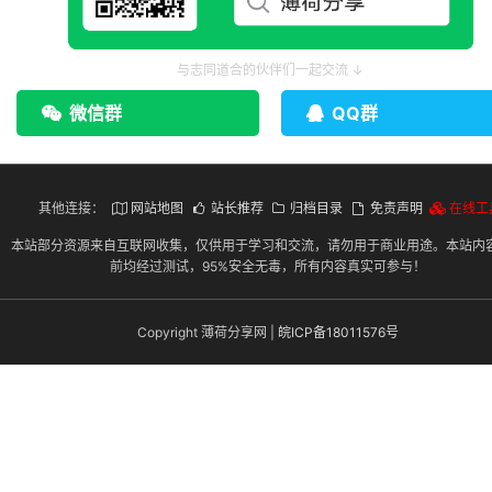
与志同道合的伙伴们一起交流 ↓
微信群
QQ群
其他连接：
网站地图
站长推荐
归档目录
免责声明
在线工
本站部分资源来自互联网收集，仅供用于学习和交流，请勿用于商业用途。本站内
前均经过测试，95%安全无毒，所有内容真实可参与！
Copyright 薄荷分享网 |
皖ICP备18011576号