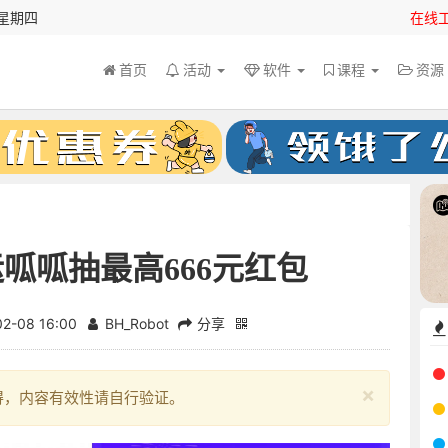
 星期四
在线
首页
活动
软件
课程
资
呱呱抽最高666元红包
02-08 16:00
BH_Robot
分享
×
得，内容有效性请自行验证。