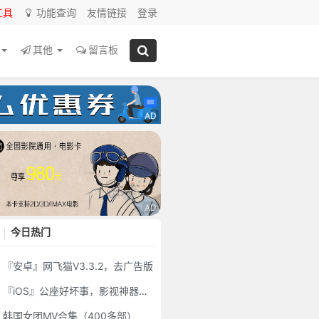
工具
功能查询
友情链接
登录
源
其他
留言板
今日热门
『安卓』网飞猫V3.3.2，去广告版
『iOS』公座好坏事，影视神器伪装上架苹果商店
韩国女团MV合集（400多部）