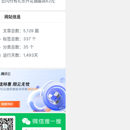
云闪付有礼乐开花抽最高62元
网站信息
文章总数：5,129 篇
标签总数：337 个
分类总数：35 个
运行天数：1,493天