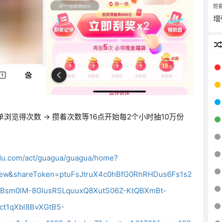
挖
增
简单浏览得次数 → 攒着次数等16点开始每2个小时抽10万份
baidu.com/act/guagua/guagua/home?
new&shareToken=ptuFsJtruX4c0hBfG0RhRHDus6Fs1s2
t3Bsm0lM-8GlusRSLquuxQ8XutS06Z-KtQBXmBt-
ct1qXbl8BvXGtB5-