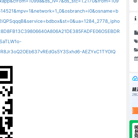
app&cfrom=1099a&ds_lv=7&ds_stc=1.2170&from=109
514521&mpv=1&network=1_0&osbranch=i0&osname=b
2iQPSqqqB&service=bdbox&st=0&ua=1284_2778_ipho
8BC8D8FB13C39806640A806A21DE385FADFE06OSEBDR
SaTLW1o-
5R8Jr3oQ2OEb637vREdGs5Y3Sxhd6-AEZYxC1TYOlQ