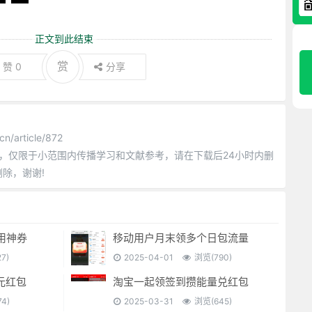
正文到此结束
赏
赞
0
分享
n/article/872
，仅限于小范围内传播学习和文献参考，请在下载后24小时内删
删除，谢谢!
用神券
移动用户月末领多个日包流量
7)
2025-04-01
浏览(790)
元红包
淘宝一起领签到攒能量兑红包
4)
2025-03-31
浏览(645)