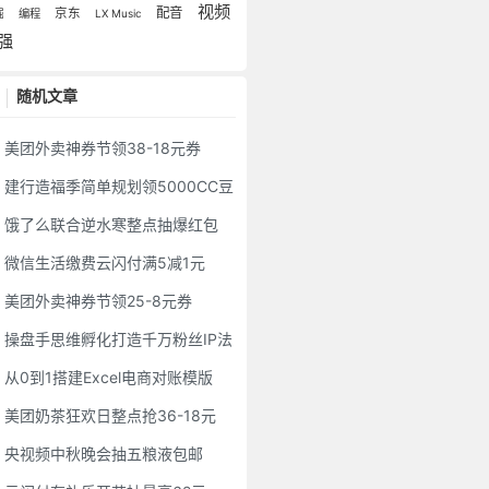
视频
配音
京东
掘
编程
LX Music
强
随机文章
美团外卖神券节领38-18元券
建行造福季简单规划领5000CC豆
饿了么联合逆水寒整点抽爆红包
微信生活缴费云闪付满5减1元
美团外卖神券节领25-8元券
操盘手思维孵化打造千万粉丝IP法
从0到1搭建Excel电商对账模版
美团奶茶狂欢日整点抢36-18元
央视频中秋晚会抽五粮液包邮