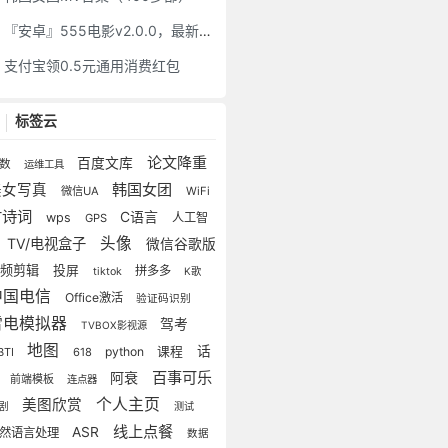
『安卓』555电影v2.0.0，最新Netflix新剧免费看
支付宝领0.5元通用消费红包
标签云
论文降重
百度文库
步数
运维工具
韩国女团
美女写真
微信UA
WiFi
古诗词
C语言
wps
人工智
GPS
头像
TV/电视盒子
微信谷歌版
视频剪辑
投屏
拼多多
tiktok
K歌
中国电信
Office激活
验证码识别
雷电模拟器
驾考
TVBOX影视源
地图
话
python
课程
BTI
618
百事可乐
阿衰
费
前端模板
连点器
个人主页
美图欣赏
剧
测试
线上点餐
ASR
然语言处理
数据