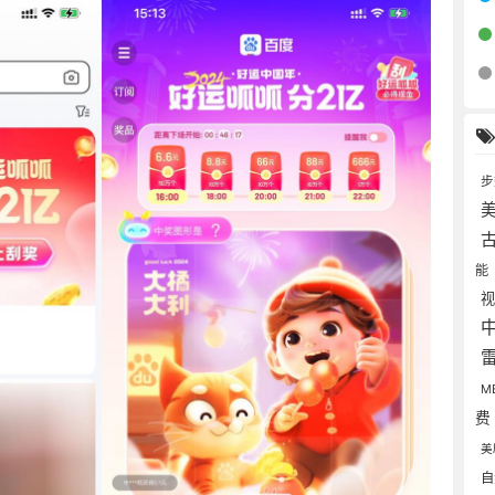
能
M
美
自