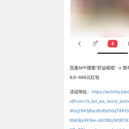
百度APP搜索“好运呱呱” → 
6.6~666元红包
活动地址：
https://activity.
idfrom=fx_bd_wx_word_act
tKtq2XKfjBsc6tvBdS0qTXK
6bK9jxXK9w-sbOtBq3KtBOX