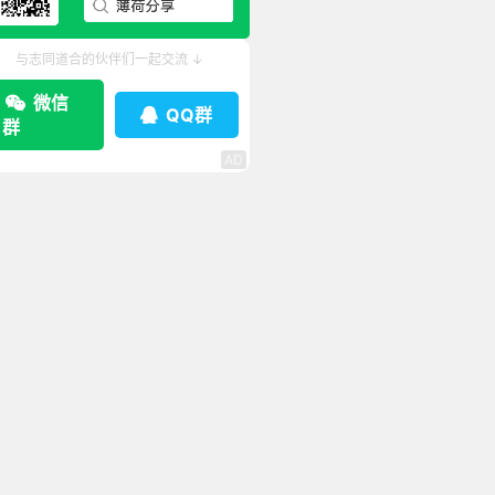
与志同道合的伙伴们一起交流 ↓
微信
QQ群
群