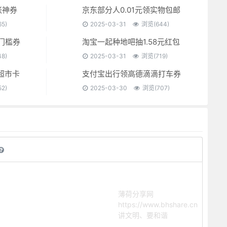
胀神券
京东部分人0.01元领实物包邮
5)
2025-03-31
浏览(644)
门槛券
淘宝一起种地吧抽1.58元红包
8)
2025-03-31
浏览(719)
超市卡
支付宝出行领高德滴滴打车券
2)
2025-03-30
浏览(707)
薄荷分享网
https://www.bhshare.cn
讲文明、要和谐