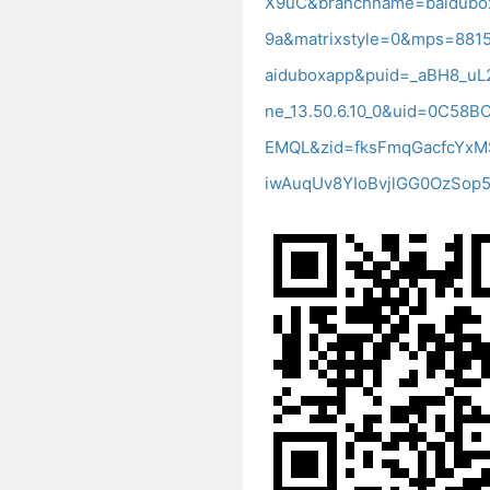
X9uC&branchname=baidubox
9a&matrixstyle=0&mps=881
aiduboxapp&puid=_aBH8_uL
ne_13.50.6.10_0&uid=0C5
EMQL&zid=fksFmqGacfcYxM
iwAuqUv8YIoBvjlGG0OzSop