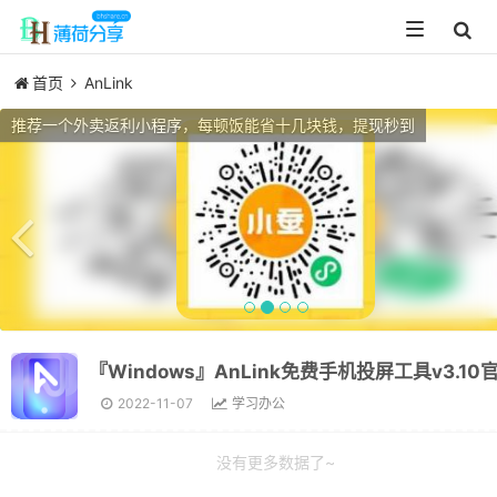
Toggle
navigation
首页
AnLink
Previous
推荐一个外卖返利小程序，每顿饭能省十几块钱，提现秒到
『Windows』AnLink免费手机投屏工具v3.10
2022-11-07
学习办公
没有更多数据了~