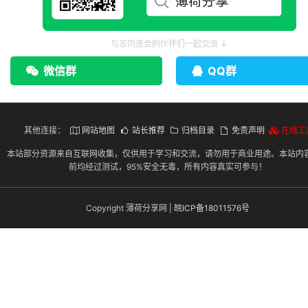
与志同道合的伙伴们一起交流 ↓
微信群
QQ群
其他连接：
网站地图
站长推荐
归档目录
免责声明
在线工
本站部分资源来自互联网收集，仅供用于学习和交流，请勿用于商业用途。本站内
前均经过测试，95%安全无毒，所有内容真实可参与！
Copyright 薄荷分享网 |
皖ICP备18011576号