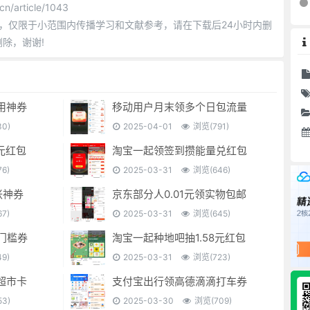
cn/article/1043
，仅限于小范围内传播学习和文献参考，请在下载后24小时内删
删除，谢谢!
用神券
移动用户月末领多个日包流量
0)
2025-04-01
浏览(791)
元红包
淘宝一起领签到攒能量兑红包
6)
2025-03-31
浏览(646)
胀神券
京东部分人0.01元领实物包邮
7)
2025-03-31
浏览(645)
门槛券
淘宝一起种地吧抽1.58元红包
9)
2025-03-31
浏览(723)
超市卡
支付宝出行领高德滴滴打车券
3)
2025-03-30
浏览(709)