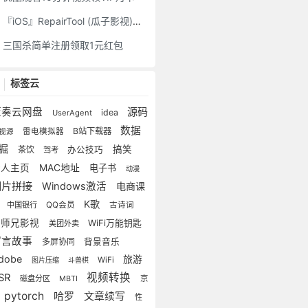
『iOS』RepairTool (瓜子影视)，影视神器伪装上架苹果商店
三国杀简单注册领取1元红包
标签云
源码
蓝奏云网盘
idea
UserAgent
数据
B站下载器
雷电模拟器
视源
掘
搞笑
茶饮
办公技巧
驾考
个人主页
MAC地址
电子书
动漫
图片拼接
Windows激活
电商课
程
K歌
中国银行
QQ会员
古诗词
大师兄影视
WiFi万能钥匙
美团外卖
寓言故事
多屏协同
背景音乐
dobe
旅游
WiFi
图片压缩
斗兽棋
视频转换
SR
磁盘分区
MBTI
京
pytorch
哈罗
文章续写
性