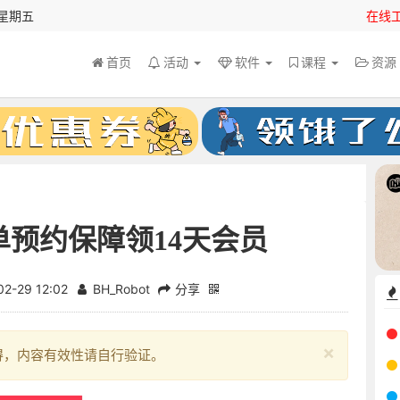
 星期五
在线
首页
活动
软件
课程
资
单预约保障领14天会员
02-29 12:02
BH_Robot
分享
×
得，内容有效性请自行验证。