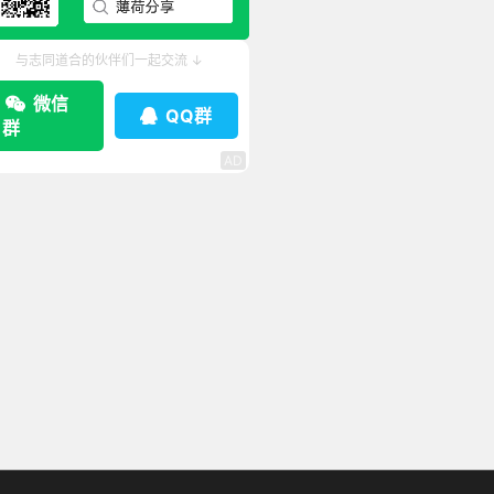
与志同道合的伙伴们一起交流 ↓
微信
QQ群
群