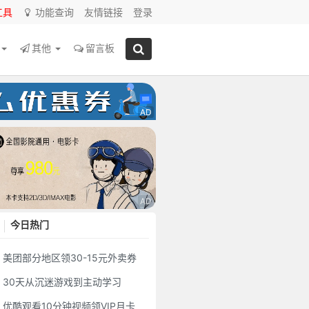
工具
功能查询
友情链接
登录
源
其他
留言板
今日热门
美团部分地区领30-15元外卖券
30天从沉迷游戏到主动学习
优酷观看10分钟视频领VIP月卡