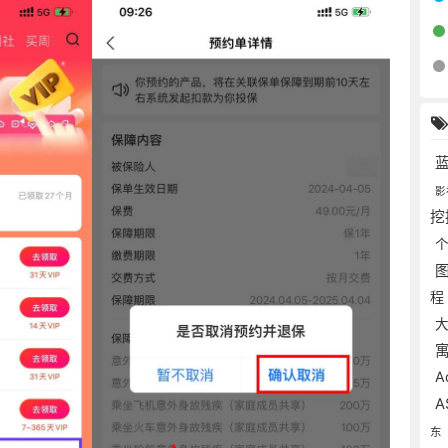
影
挖
A
A
东