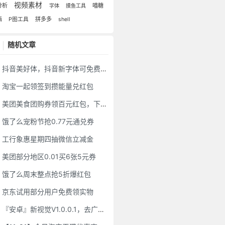
视频素材
分析
喵糖
字体
摸鱼工具
画
拼多多
P图工具
shell
随机文章
抖音美好体，抖音新字体可免费商用！
淘宝一起领签到攒能量兑红包
美团美食团购券领百元红包，下单更优惠
饿了么宠粉节抢0.77元通兑券
工行象惠星期四抽微信立减金
美团部分地区0.01买6张5元券
饿了么周末整点抢5折爆红包
京东试用部分用户免费领实物
『安卓』新视觉V1.0.0.1，去广告版