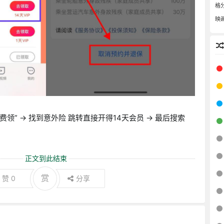
格
映
免费领” → 找到意外险 跳转直接开得14天会员 → 最后搜索
了
正文到此结束
赏
赞
0
分享