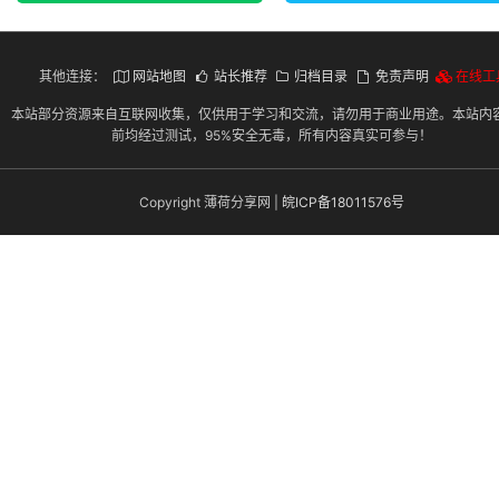
其他连接：
网站地图
站长推荐
归档目录
免责声明
在线工
本站部分资源来自互联网收集，仅供用于学习和交流，请勿用于商业用途。本站内
前均经过测试，95%安全无毒，所有内容真实可参与！
Copyright 薄荷分享网 |
皖ICP备18011576号